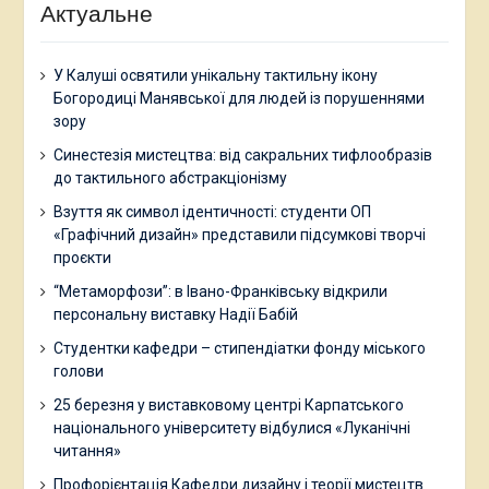
Актуальне
У Калуші освятили унікальну тактильну ікону
Богородиці Манявської для людей із порушеннями
зору
Синестезія мистецтва: від сакральних тифлообразів
до тактильного абстракціонізму
Взуття як символ ідентичності: студенти ОП
«Графічний дизайн» представили підсумкові творчі
проєкти
“Метаморфози”: в Івано-Франківську відкрили
персональну виставку Надії Бабій
Студентки кафедри – стипендіатки фонду міського
голови
25 березня у виставковому центрі Карпатського
національного університету відбулися «Луканічні
читання»
Профорієнтація Кафедри дизайну і теорії мистецтв