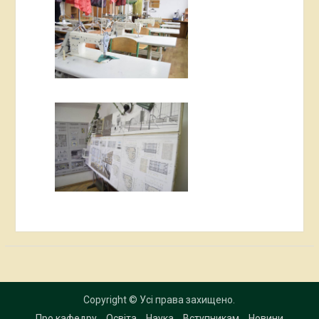
Copyright © Усі права захищено.
Про кафедру
Освіта
Наука
Вступникам
Новини