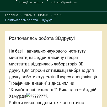
kdtm@cnu.edu.ua
м. Івано-Франківськ
виставковому центрі
Карпатського
національного
Головна
2024
Лютий
27
університету відбулися
Розпочалась робота 3Dдруку!
«Луканічні читання»
У Калуші освятили
унікальну тактильну ікону
Розпочалась робота 3Dдруку!
Богородиці Манявської
для людей із
порушеннями зору
На базі Навчально-наукового інституту
мистецтв, кафедри дизайну і теорії
мистецтва відкрилась лабораторія 3D
друку.Для спроби оптимізації вибрано для
друку роботи студентів ІІ курсу спеціалізації
“Графічний дизайн” з дисципліни
“Комп’ютерні технології”.
Викладач – Андрій
Хамурда
.
Роботи виконані досить якісно і точно