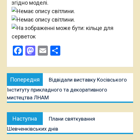
згідно моделі.
Facebook
Mastodon
Email
Поділитися
Навігація
Попередня
Попередня
Відвідали виставку Косівського
записів
публікація:
Інституту прикладного та декоративного
мистецтва ЛНАМ
Наступна
Наступна
Плани святкування
публікація:
Шевченківських днів