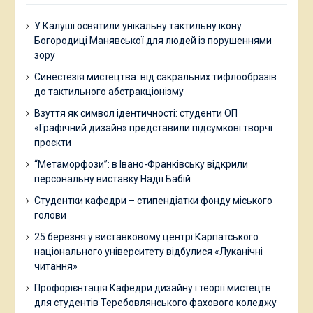
У Калуші освятили унікальну тактильну ікону
Богородиці Манявської для людей із порушеннями
зору
Синестезія мистецтва: від сакральних тифлообразів
до тактильного абстракціонізму
Взуття як символ ідентичності: студенти ОП
«Графічний дизайн» представили підсумкові творчі
проєкти
“Метаморфози”: в Івано-Франківську відкрили
персональну виставку Надії Бабій
Студентки кафедри – стипендіатки фонду міського
голови
25 березня у виставковому центрі Карпатського
національного університету відбулися «Луканічні
читання»
Профорієнтація Кафедри дизайну і теорії мистецтв
для студентів Теребовлянського фахового коледжу