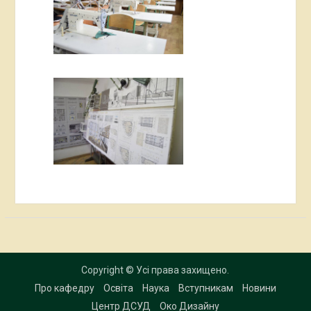
Copyright © Усі права захищено.
Про кафедру
Освіта
Наука
Вступникам
Новини
Центр ДСУД
Око Дизайну