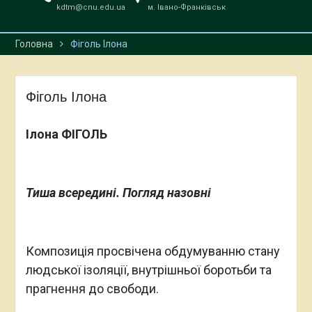
kdtm@cnu.edu.ua
м. Івано-Франківськ
виставковому центрі
Карпатського
національного
Головна
Фіголь Ілона
університету відбулися
«Луканічні читання»
У Калуші освятили
Фіголь Ілона
унікальну тактильну ікону
Богородиці Манявської
для людей із
Ілона ФІГОЛЬ
порушеннями зору
Тиша всередині. Погляд назовні
Композиція просвічена обдумуванню стану
людської ізоляції, внутрішньої боротьби та
прагнення до свободи.