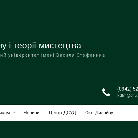
 і теорії мистецтва
ий університет імені Василя Стефаника
(0342) 5
kdtm@cnu.
икам
Новини
Центр ДСУД
Око Дизайну