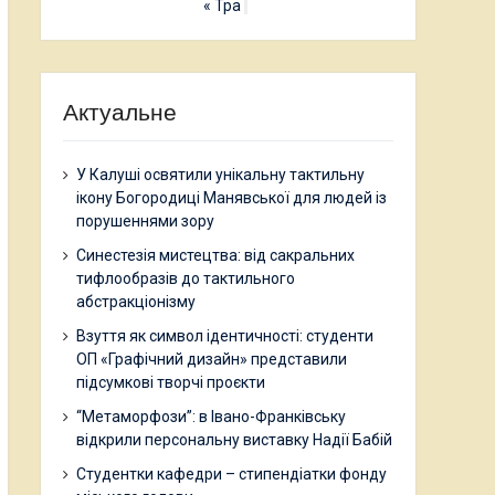
« Тра
Актуальне
У Калуші освятили унікальну тактильну
ікону Богородиці Манявської для людей із
порушеннями зору
Синестезія мистецтва: від сакральних
тифлообразів до тактильного
абстракціонізму
Взуття як символ ідентичності: студенти
ОП «Графічний дизайн» представили
підсумкові творчі проєкти
“Метаморфози”: в Івано-Франківську
відкрили персональну виставку Надії Бабій
Студентки кафедри – стипендіатки фонду