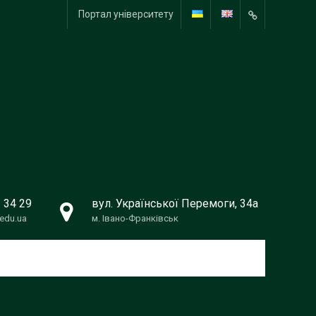
Портал університету
Instagram
2 34 29
вул. Української Перемоги, 34а
edu.ua
м. Івано-Франківськ