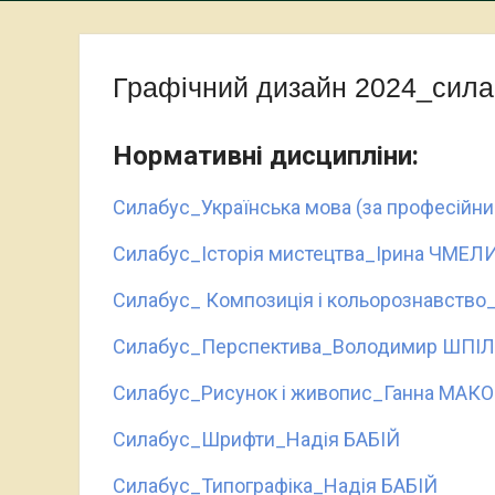
Графічний дизайн 2024_сила
Нормативні дисципліни:
Силабус_Українська мова (за професійн
Силабус_Історія мистецтва_Ірина ЧМЕ
Силабус_ Композиція і кольорознавств
Силабус_Перспектива_Володимир ШПІ
Силабус_Рисунок і живопис_Ганна МАКО
Силабус_Шрифти_Надія БАБІЙ
Силабус_Типографіка_Надія БАБІЙ