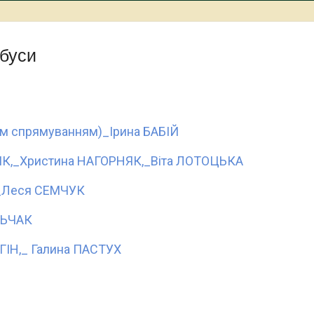
буси
им спрямуванням)_Ірина БАБІЙ
ЛИК,_Христина НАГОРНЯК,_Віта ЛОТОЦЬКА
о_Леся СЕМЧУК
ЛЬЧАК
ГІН,_ Галина ПАСТУХ