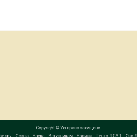
Copyright © Усі права захищено.
федру
Освіта
Наука
Вступникам
Новини
Центр ДСУД
Око 