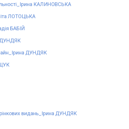
яльності_Ірина КАЛИНОВСЬКА
Віта ЛОТОЦЬКА
адія БАБІЙ
а ДУНДЯК
зайн_Ірина ДУНДЯК
ИЩУК
орінкових видань_Ірина ДУНДЯК