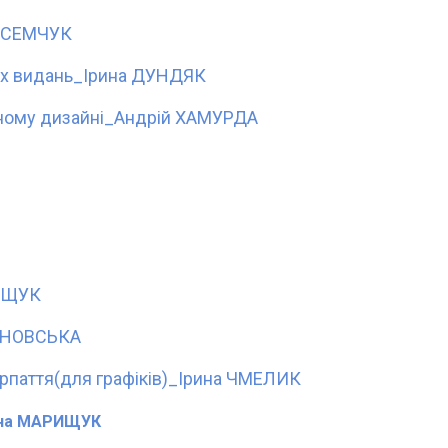
я СЕМЧУК
их видань_Ірина ДУНДЯК
ічному дизайні_Андрій ХАМУРДА
РИЩУК
ИНОВСЬКА
рпаття(для графіків)_Ірина ЧМЕЛИК
яна МАРИЩУК