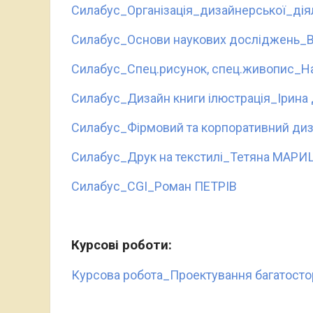
Силабус_Організація_дизайнерської_ді
Силабус_Основи наукових досліджень_
Силабус_Спец.рисунок, спец.живопис_Н
Силабус_Дизайн книги ілюстрація_Ірин
Силабус_Фірмовий та корпоративний ди
Силабус_Друк на текстилі_Тетяна МАР
Силабус_CGI_Роман ПЕТРІВ
Курсові роботи:
Курсова робота_Проектування багатост