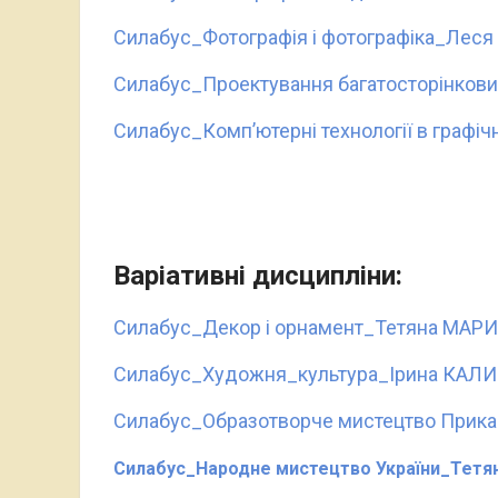
Силабус_Фотографія і фотографіка_Лес
Силабус_Проектування багатосторінков
Силабус_
Комп’ютерні технології в граф
Варіативні дисципліни:
Силабус_Декор і орнамент_Тетяна МА
Силабус_Художня_культура_Ірина КАЛ
Силабус_Образотворче мистецтво Прика
Силабус_Народне мистецтво України_Тет